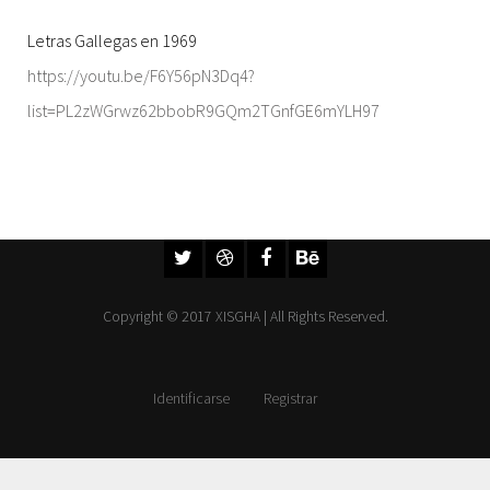
Letras Gallegas en 1969
https://youtu.be/F6Y56pN3Dq4?
list=PL2zWGrwz62bbobR9GQm2TGnfGE6mYLH97
Copyright © 2017 XISGHA | All Rights Reserved.
Identificarse
Registrar