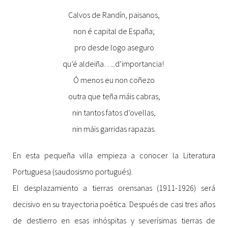
Calvos de Randín, paisanos,
non é capital de España;
pro desde logo aseguro
qu’é aldeiña…..d’importancia!
Ó menos eu non coñezo
outra que teña máis cabras,
nin tantos fatos d’ovellas,
nin máis garridas rapazas.
En esta pequeña villa empieza a conocer la Literatura
Portuguesa (saudosismo portugués).
El desplazamiento a tierras orensanas (1911-1926) será
decisivo en su trayectoria poética. Después de casi tres años
de destierro en esas inhóspitas y severísimas tierras de