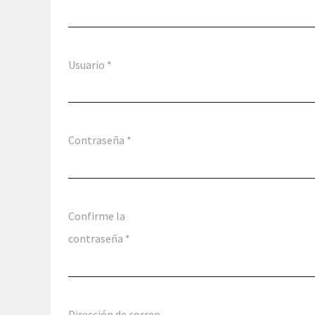
Usuario
*
Contraseña
*
Confirme la
contraseña
*
Dirección de correo