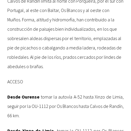
Calvos de Randín limita al norte con Porqueira, por el sur con
Portugal, al este con Baltar, Os Blancos y al oeste con
Muiños. Forma, altitud y hidromorfia, han contribuido a la
construcción de paisajes bien individualizados, en los que
sobresalen aldeas dispersas por el territorio, emplazadas al
pie de picachos o cabalgando a media ladera, rodeadas de
robledales. Al pie de los ríos, prados cercados por lindes de
abedules o brañas.
ACCESO
Desde Ourense
tomar la autovía A-52 hasta Xinzo de Limia,
seguir por la OU-1112 por Os Blancos hasta Calvos de Randín,
66 km.
Desde Xinzo de Limia
, tomar la OU-1112 por Os Blancos