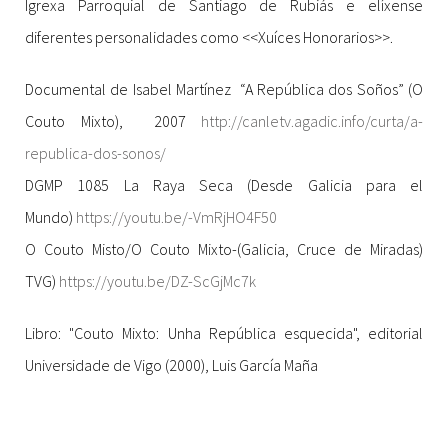
Igrexa Parroquial de Santiago de Rubiás e elíxense
diferentes personalidades como <<Xuíces Honorarios>>.
Documental de Isabel Martínez “A República dos Soños” (O
Couto Mixto), 2007
http://canletv.agadic.info/curta/a-
republica-dos-sonos/
DGMP 1085 La Raya Seca (Desde Galicia para el
Mundo)
https://youtu.be/-VmRjHO4F50
O Couto Misto/O Couto Mixto-(Galicia, Cruce de Miradas)
TVG)
https://youtu.be/DZ-ScGjMc7k
Libro: "Couto Mixto: Unha República esquecida", editorial
Universidade de Vigo (2000), Luis García Maña