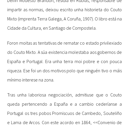
Delfín Modesto Brandon, residía en Rubías, responsable de
impartir as normas, deixou escrito unha historieta do Couto
Mixto (imprenta Terra Galega, A Coruña, 1907). O libro está na
Cidade da Cultura, en Santiago de Compostela.
Foron moitas as tentativas de rematar co estado privilexiado
do Couto Mixto. A súa existencia molestaba aos gobernos de
España e Portugal. Era unha terra moi pobre e con pouca
riqueza. Ese foi un dos motivos polo que ninguén tivo o máis
mínimo interese na zona.
Tras unha laboriosa negociación, admitiuse que o Couto
queda pertencendo a España e a cambio cederíanse a
Portugal os tres pobos Promiscuos de Cambedo, Souteliño
e Lama de Arcos. Con este acordo en 1864, <<Convenio de