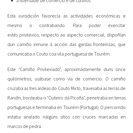
a liberdade de comercio e de cultivos
Esta xurisdición favorecía as actividades económicas e
mesmo o contrabando. Para poder exercitar
estés privilexios, respecto ao aspecto comercial, dispoñían
dun camiño inmune á acción das gardas fronteirizas, que
comunicaba o Couto coa vila portuguesa de Tourém.
Este "Camiño Privilexiado", aproximádamente duns once
quilómetros, usábase como vía de comercio. O camiño
cruzaba as tres aldeas do Couto Mixto, travesaba as terras de
Randín, bordeaba o "Outeiro dá Picoña", penetraba en terras
portuguesas e terminaba en Tourém (Portugal). O percorrido
estaba sinalado nalgúns sitios con cruces marcadas en
marcos de pedra.