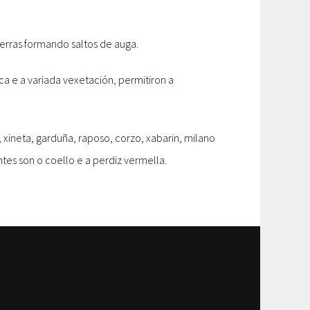
serras formando saltos de auga.
ica e a variada vexetación, permitiron a
xineta, garduña, raposo, corzo, xabarin, milano
tes son o coello e a perdiz vermella.