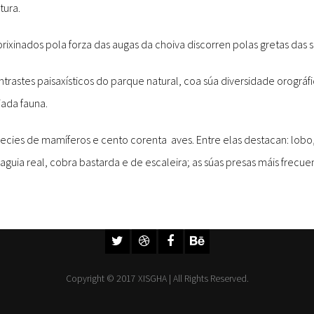
tura.
orixinados pola forza das augas da choiva discorren polas gretas das 
ontrastes paisaxísticos do parque natural, coa súa diversidade orográf
iada fauna.
ecies de mamíferos e cento corenta aves. Entre elas destacan: lobo, 
guia real, cobra bastarda e de escaleira; as súas presas máis frecuen
Copyright © 2017 XISGHA | All Rights Reserved.