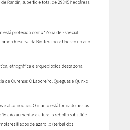
de Randín, superficie total de 29345 hectáreas.
én está protexido como "Zona de Especial
eclarado Reserva da Biosfera pola Unesco no ano
tica, etnográfica e arqueolóxica desta zona.
cia de Ourense: O Laboreiro, Queguas e Quinxo
os e alcornoques. O manto está formado nestas
ños. Ao aumentar a altura, o rebollo substitúe
emplares illados de azarollo (serbal dos