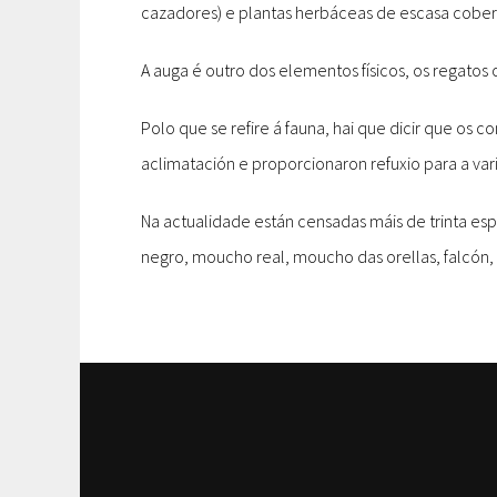
cazadores) e plantas herbáceas de escasa cober
A auga é outro dos elementos físicos, os regatos 
Polo que se refire á fauna, hai que dicir que os c
aclimatación e proporcionaron refuxio para a var
Na actualidade están censadas máis de trinta esp
negro, moucho real, moucho das orellas, falcón, a