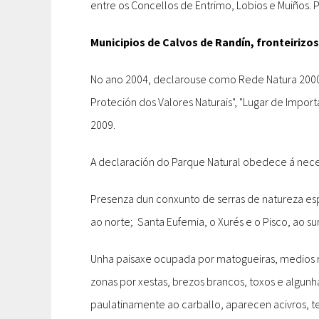
entre os Concellos de Entrimo, Lobios e Muiños. 
Municipios de Calvos de Randín, fronteirizos 
No ano 2004, declarouse como Rede Natura 2000 o
Proteción dos Valores Naturais", "Lugar de Impor
2009.
A declaración do Parque Natural obedece á necesi
Presenza dun conxunto de serras de natureza es
ao norte; Santa Eufemia, o Xurés e o Pisco, ao su
Unha paisaxe ocupada por matogueiras, medios r
zonas por xestas, brezos brancos, toxos e algunh
paulatinamente ao carballo, aparecen acivros, tej