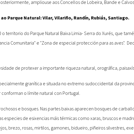
Posteriormente, ampliouse aos Concellos de Lobeira, Bande e Calvos 
ao Parque Natural: Vilar, Vilariño, Randín, Rubiás, Santiago.
 territorio do Parque Natural Baixa Limia- Serra do Xurés, que tam
tancia Comunitaria" e "Zona de especial protección para as aves". D
dade de protexer a importante riqueza natural, orográfica, paisaxís
pecialmente granítica e situada no extremo sudoccidental da provin
r conforman o límite natural con Portugal.
ochosos e bosques. Nas partes baixas aparecen bosques de carball
as especies de esixencias máis térmicas como xaras, bruscos e madro
os, brezo, rosas, mirtilos, gamones, bidueiro, piñeiros silvestres, ex