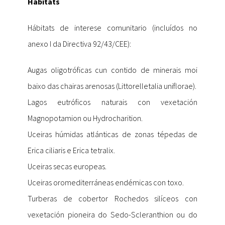
Hábitats
Hábitats de interese comunitario (incluídos no
anexo I da Directiva 92/43/CEE):
Augas oligotróficas cun contido de minerais moi
baixo das chairas arenosas (Littorelletalia uniflorae).
Lagos eutróficos naturais con vexetación
Magnopotamion ou Hydrocharition.
Uceiras húmidas atlánticas de zonas tépedas de
Erica ciliaris e Erica tetralix.
Uceiras secas europeas.
Uceiras oromediterráneas endémicas con toxo.
Turberas de cobertor Rochedos silíceos con
vexetación pioneira do Sedo-Scleranthion ou do