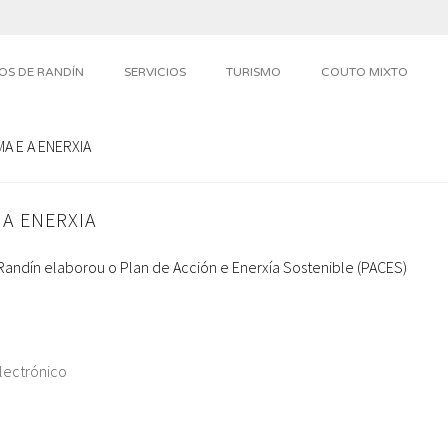
OS DE RANDÍN
SERVICIOS
TURISMO
COUTO MIXTO
A E A ENERXIA
 A ENERXIA
Randín elaborou o Plan de Acción e Enerxía Sostenible (PACES)
lectrónico